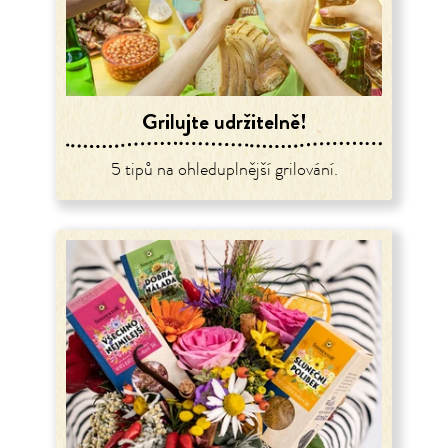
Grilujte udržitelně!
5 tipů na ohleduplnější grilování.