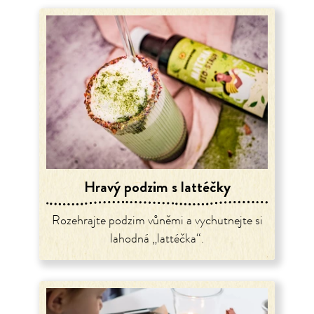
Hravý podzim s lattéčky
Rozehrajte podzim vůněmi a vychutnejte si
lahodná „lattéčka“.