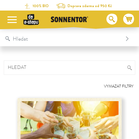
Na obsah stránky
Na seznam obsahu
Na menu
Table Of Content
100% BIO
Doprava zdarma od 950 Kč
HLEDAT
VYMAZAT FILTRY