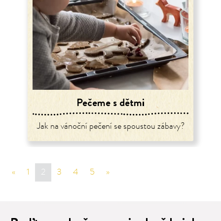
Pečeme s dětmi
Jak na vánoční pečení se spoustou zábavy?
«
sr.page.previous
1
2
3
4
5
»
sr.page.next