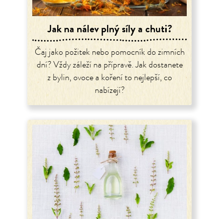
Jak na nálev plný síly a chuti?
Čaj jako požitek nebo pomocník do zimních
dní? Vždy záleží na přípravě. Jak dostanete
z bylin, ovoce a koření to nejlepší, co
nabízejí?