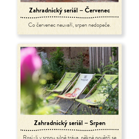
Zahradnický seriál – Červenec
Co červenec neuvaří, srpen nedopeče.
Zahradnický seriál – Srpen
Rosí-li v srpnu silně tráva, pěkné povětří se