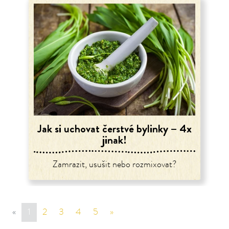
Jak si uchovat čerstvé bylinky – 4x
jinak!
Zamrazit, usušit nebo rozmixovat?
«
sr.page.previous
1
2
3
4
5
»
sr.page.next