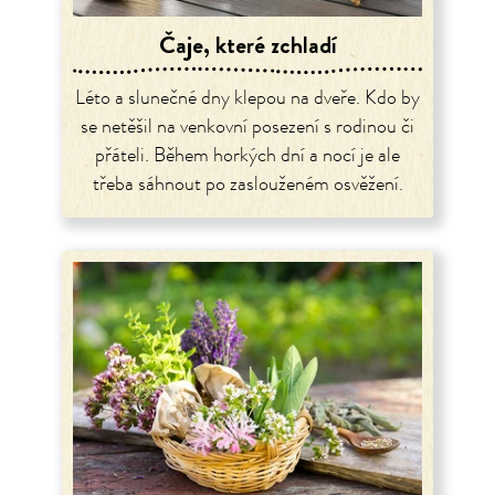
Čaje, které zchladí
Léto a slunečné dny klepou na dveře. Kdo by
se netěšil na venkovní posezení s rodinou či
přáteli. Během horkých dní a nocí je ale
třeba sáhnout po zaslouženém osvěžení.