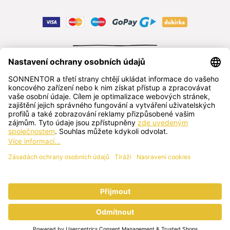
ODSTOUPIT OD SMLOUVY
čeština
SONNENTOR s.r.o.
Příhon 943, 696 15 Čejkovice, Česká republika
+420 518 362 687
sonnentor@sonnentor.cz
Kontaktujte nás