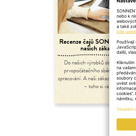
Recenze čajů SONNENTOR
našich zákazníků
Do našich výrobků dáváme lásku 
prvopočátečního sběru až po finál
zpracování. A naši zákazníci nám ji vr
–⁠ toho si vážíme.