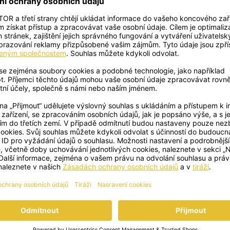
 od
Burgery od A do Z
6
Burgery už dávno nepatří jen do fast
od
S
foodů! Vyzkoušejte naše lahodné,
ní
zdravější variace.
acejí
odpo
Dá
vyso