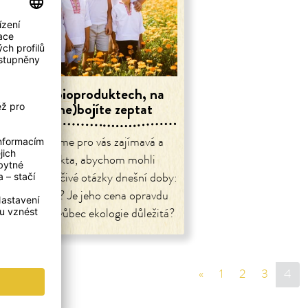
 otázek o bioproduktech, na
které se (ne)bojíte zeptat
hromáždili jsme pro vás zajímavá a
významná fakta, abychom mohli
vědět na palčivé otázky dnešní doby:
vá bio smysl? Je jeho cena opravdu
ká? Proč je vůbec ekologie důležitá?
«
sr.page.previous
1
2
3
4