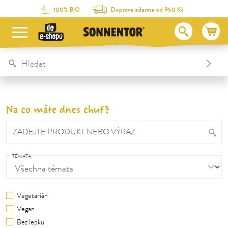
Na obsah stránky
Na seznam obsahu
Na menu
Table Of Content
100% BIO
Doprava zdarma od 950 Kč
Na co máte dnes chuť?
ZADEJTE PRODUKT NEBO VÝRAZ
TÉMATA
Vegetarián
Vegan
Bez lepku