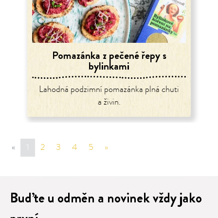
Pomazánka z pečené řepy s
bylinkami
Lahodná podzimní pomazánka plná chuti
a živin.
«
sr.page.previous
1
2
3
4
5
»
sr.page.next
Buďte u odměn a novinek vždy jako