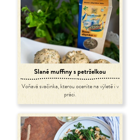
Slané muffiny s petrželkou
Voňavá svačinka, kterou oceníte na výletě i v
práci.