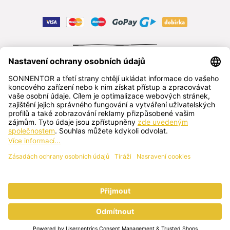
ODSTOUPIT OD SMLOUVY
čeština
SONNENTOR s.r.o.
Příhon 943, 696 15 Čejkovice, Česká republika
+420 518 362 687
sonnentor@sonnentor.cz
Kontaktujte nás