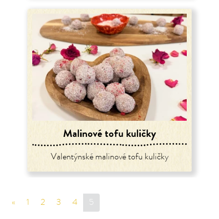
Malinové tofu kuličky
Valentýnské malinové tofu kuličky
«
sr.page.previous
1
2
3
4
5