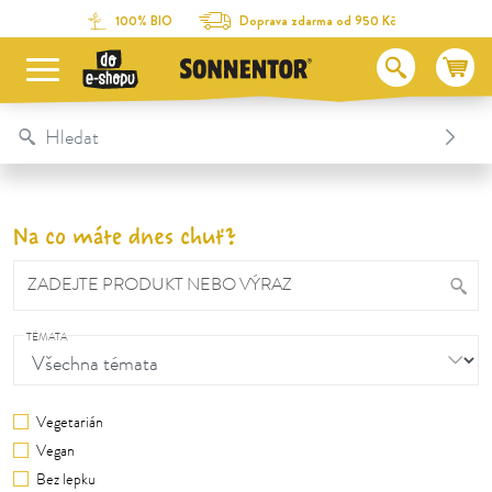
Na obsah stránky
Na seznam obsahu
Na menu
Table Of Content
100% BIO
Doprava zdarma od 950 Kč
Na co máte dnes chuť?
ZADEJTE PRODUKT NEBO VÝRAZ
TÉMATA
Vegetarián
Vegan
Bez lepku