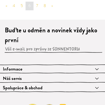
«
sr.page.previous
4
5
6
7
8
»
sr.page.next
Buďte u odměn a novinek vždy jako
první
Informace
Náš servis
Spolupráce & obchod