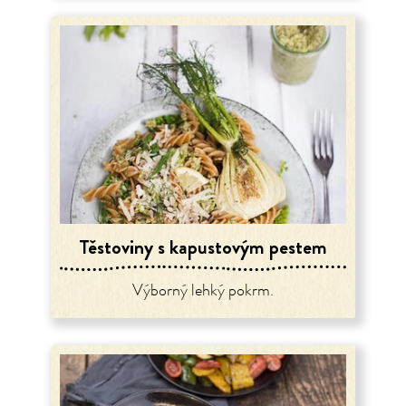
Těstoviny s kapustovým pestem
Výborný lehký pokrm.