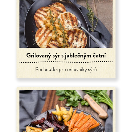
Grilovaný sýr s jablečným čatní
Pochoutka pro milovníky sýrů