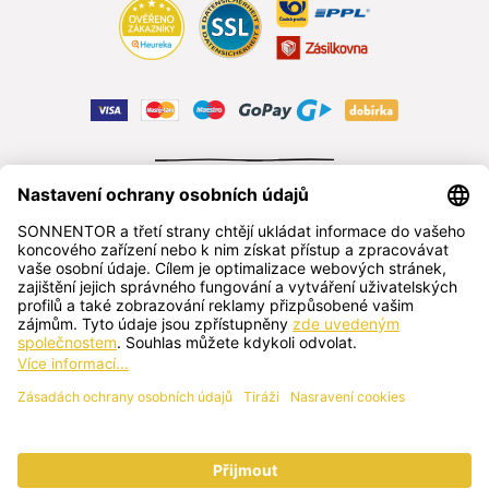
ODSTOUPIT OD SMLOUVY
čeština
SONNENTOR s.r.o.
Příhon 943, 696 15 Čejkovice, Česká republika
+420 518 362 687
sonnentor@sonnentor.cz
Kontaktujte nás