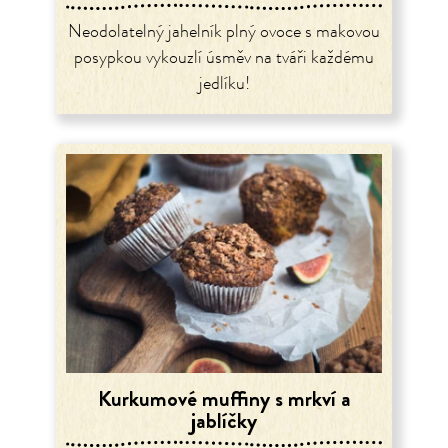
Neodolatelný jahelník plný ovoce s makovou
posypkou vykouzlí úsměv na tváři každému
jedlíku!
Kurkumové muffiny s mrkví a
jablíčky