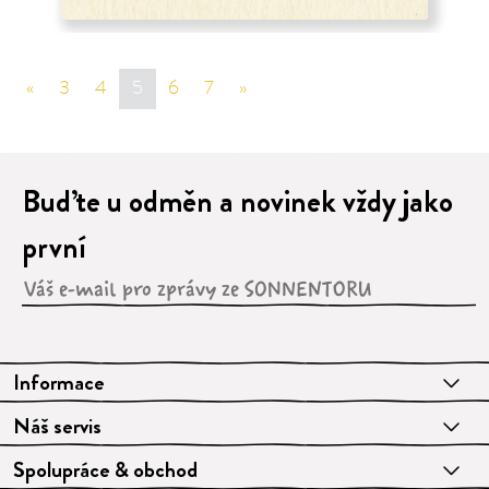
«
sr.page.previous
3
4
5
6
7
»
sr.page.next
Buďte u odměn a novinek vždy jako
první
Informace
Náš servis
Spolupráce & obchod