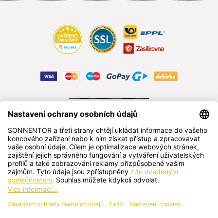
ODSTOUPIT OD SMLOUVY
čeština
SONNENTOR s.r.o.
Příhon 943, 696 15 Čejkovice, Česká republika
+420 518 362 687
sonnentor@sonnentor.cz