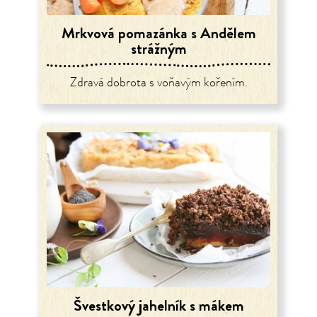
Mrkvová pomazánka s Andělem
strážným
Zdravá dobrota s voňavým kořením.
Švestkový jahelník s mákem