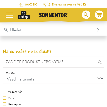
Na obsah stránky
Na seznam obsahu
Na menu
Table Of Content
100% BIO
Doprava zdarma od 950 Kč
Na co máte dnes chuť?
ZADEJTE PRODUKT NEBO VÝRAZ
TÉMATA
Vegetarián
Vegan
Bez lepku