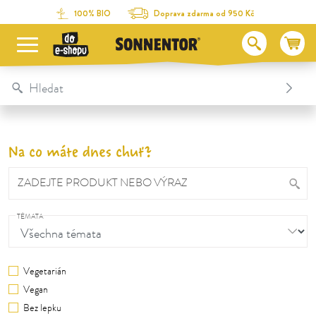
Na obsah stránky
Na seznam obsahu
Na menu
Table Of Content
100% BIO
Doprava zdarma od 950 Kč
Na co máte dnes chuť?
ZADEJTE PRODUKT NEBO VÝRAZ
TÉMATA
Vegetarián
Vegan
Bez lepku