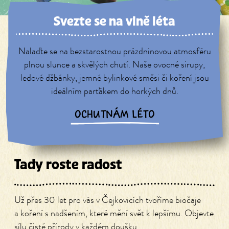
Svezte se na vlně léta
Nalaďte se na bezstarostnou prázdninovou atmosféru
plnou slunce a skvělých chutí. Naše ovocné sirupy,
ledové džbánky, jemné bylinkové směsi či koření jsou
ideálním parťákem do horkých dnů.
OCHUTNÁM LÉTO
Tady roste radost
Už přes 30 let pro vás v Čejkovicích tvoříme biočaje
a koření s nadšením, které mění svět k lepšímu. Objevte
sílu čisté přírody v každém doušku.