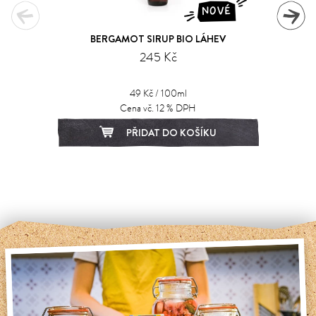
NOVÉ
BERGAMOT SIRUP BIO LÁHEV
245 Kč
49 Kč / 100ml
Cena vč. 12 % DPH
PŘIDAT DO KOŠÍKU
1
2
3
4
5