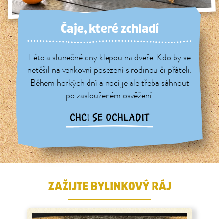
Čaje, které zchladí
Léto a slunečné dny klepou na dveře. Kdo by se
netěšil na venkovní posezení s rodinou či přáteli.
Během horkých dní a nocí je ale třeba sáhnout
po zaslouženém osvěžení.
CHCI SE OCHLADIT
ZAŽIJTE BYLINKOVÝ RÁJ