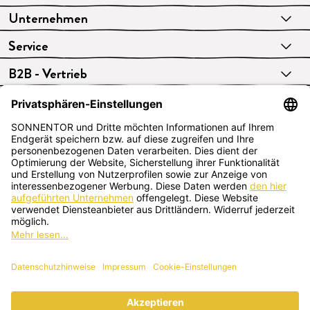
Unternehmen
Service
B2B - Vertrieb
VERTRAG WIDERRUFEN
Deutsch
SONNENTOR Kräuterhandels GMBH
Sprögnitz 10, 3913 Sprögnitz, Österreich
+43 2875/7256
office@sonnentor.at
Schreib uns hier