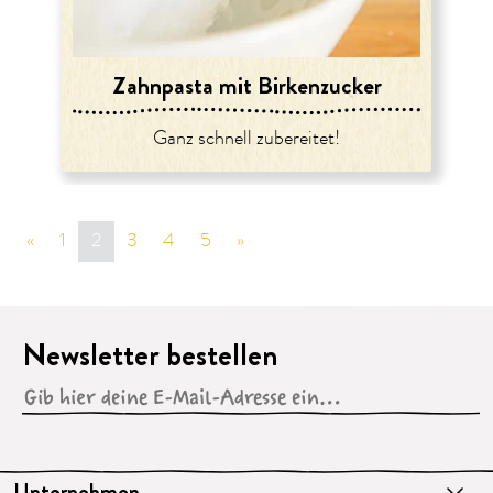
Zahnpasta mit Birkenzucker
Ganz schnell zubereitet!
«
vorige Seite
1
2
3
4
5
»
nächste Seite
Newsletter bestellen
Unternehmen