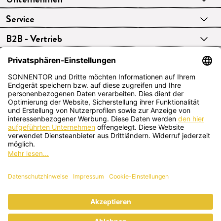
Service
B2B - Vertrieb
VERTRAG WIDERRUFEN
Deutsch
SONNENTOR Kräuterhandels GMBH
Sprögnitz 10, 3913 Sprögnitz, Österreich
+43 2875/7256
office@sonnentor.at
Schreib uns hier
deine Fragen