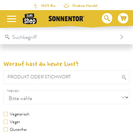
Direkt zum Inhalt
Zum Inhaltsverzeichnis
Direkt zum Menü
Table Of Content
100% Bio
Direkter Handel
Worauf hast du heute Lust?
PRODUKT ODER STICHWORT
THEMEN
Vegetarisch
Vegan
Glutenfrei