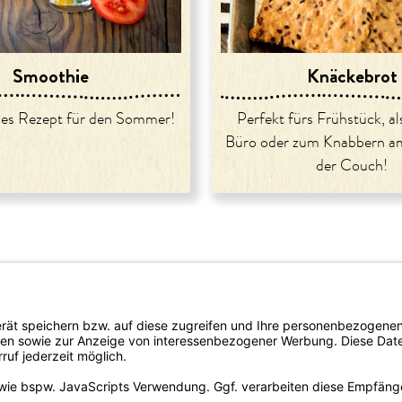
Smoothie
Knäckebrot
des Rezept für den Sommer!
Perfekt fürs Frühstück, a
Büro oder zum Knabbern a
der Couch!
rtrieb
Newsletter bestellen
del/Apotheke
omie
lattform-