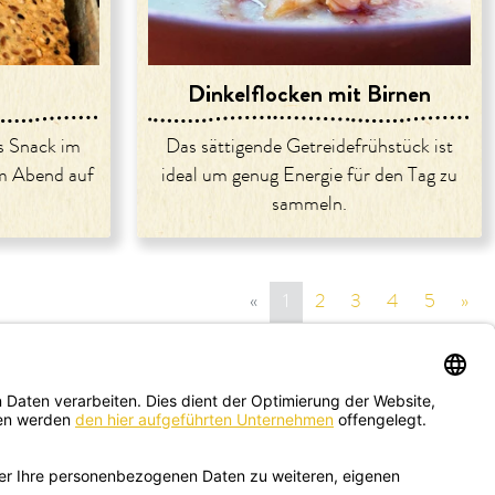
Dinkelflocken mit Birnen
ls Snack im
Das sättigende Getreidefrühstück ist
m Abend auf
ideal um genug Energie für den Tag zu
sammeln.
«
vorige Seite
1
2
3
4
5
»
näc