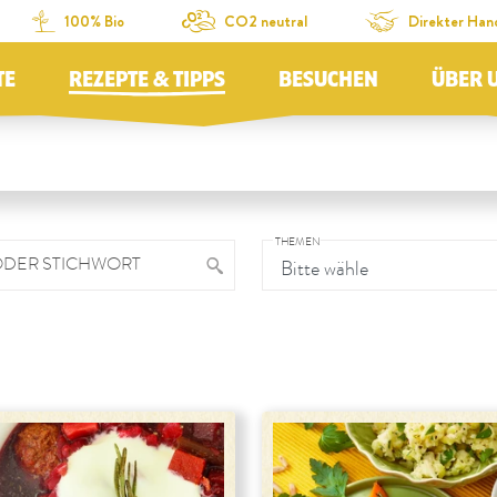
100% Bio
CO2 neutral
Direkter Han
TE
REZEPTE & TIPPS
BESUCHEN
ÜBER 
THEMEN
ODER STICHWORT