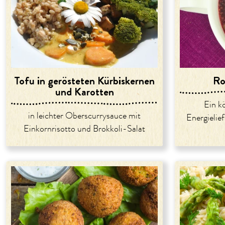
Tofu in gerösteten Kürbiskernen
Ro
und Karotten
Ein k
in leichter Oberscurrysauce mit
Energielief
Einkornrisotto und Brokkoli-Salat