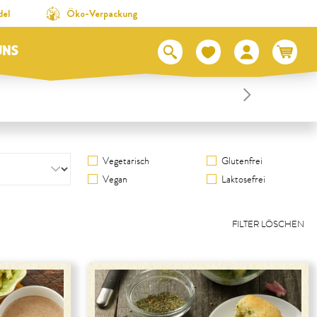
del
Öko-Verpackung
UNS
Vegetarisch
Glutenfrei
Vegan
Laktosefrei
FILTER LÖSCHEN