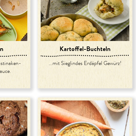
en
Kartoffel-Buchteln
astinaken-
...mit Sieglindes Erdäpfel Gewürz!
auce.