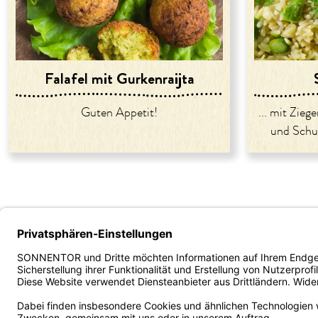
Falafel mit Gurkenraijta
Guten Appetit!
... mit Zieg
und Schu
Unternehmen
Service
B2B - Ve
Über uns
Versand und Zahlung
Fachhan
Karriere
FAQ/häufige Fragen
Gastron
Presse
Kontakt
Bestellp