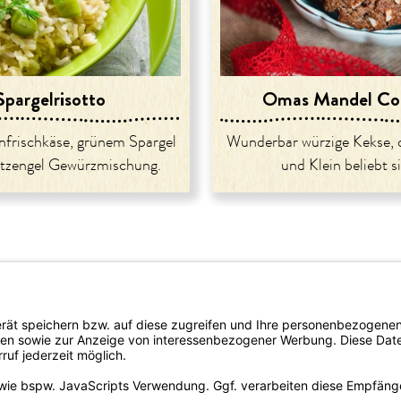
Spargelrisotto
Omas Mandel Co
enfrischkäse, grünem Spargel
Wunderbar würzige Kekse, 
tzengel Gewürzmischung.
und Klein beliebt s
rtrieb
Newsletter bestellen
del/Apotheke
omie
lattform-