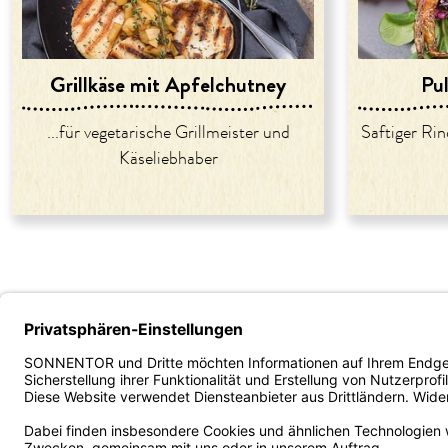
Grillkäse mit Apfelchutney
Pu
...für vegetarische Grillmeister und
Saftiger Rin
Käseliebhaber
Unternehmen
Service
B2B - Ve
Über uns
Versand und Zahlung
Fachhan
Karriere
FAQ/häufige Fragen
Gastron
Presse
Kontakt
Bestellp