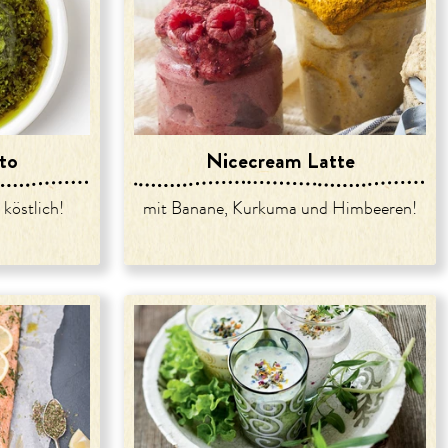
sto
Nicecream Latte
köstlich!
mit Banane, Kurkuma und Himbeeren!