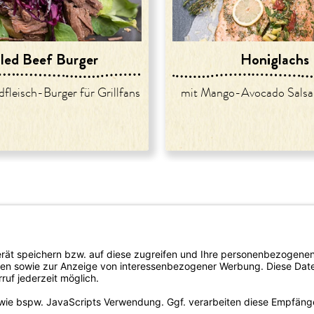
lled Beef Burger
Honiglachs
dfleisch-Burger für Grillfans
mit Mango-Avocado Salsa 
rtrieb
Newsletter bestellen
del/Apotheke
omie
lattform-