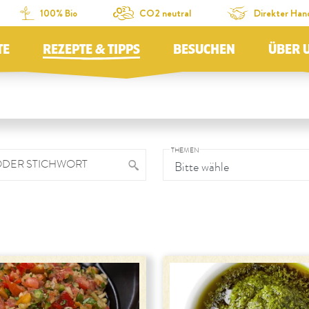
100% Bio
CO2 neutral
Direkter Han
TE
REZEPTE & TIPPS
BESUCHEN
ÜBER 
THEMEN
ODER STICHWORT