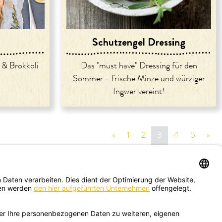
Schutzengel Dressing
& Brokkoli
Das "must have" Dressing für den
Sommer - frische Minze und würziger
Ingwer vereint!
«
vorige Seite
1
2
3
4
5
»
näc