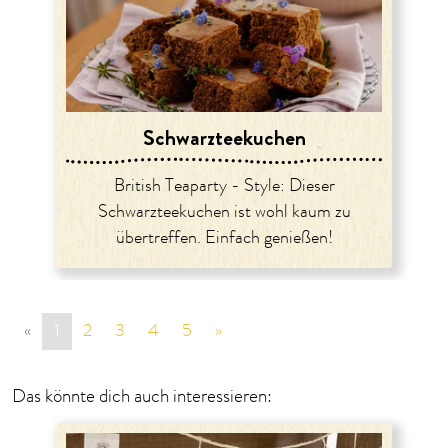
Schwarzteekuchen
British Teaparty - Style: Dieser
Schwarzteekuchen ist wohl kaum zu
übertreffen. Einfach genießen!
«
vorige Seite
1
2
3
4
5
»
nächste Seite
Das könnte dich auch interessieren: