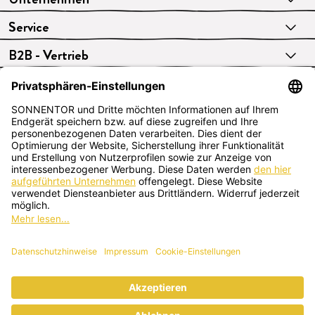
Service
B2B - Vertrieb
VERTRAG WIDERRUFEN
Deutsch
SONNENTOR Kräuterhandels GMBH
Sprögnitz 10, 3913 Sprögnitz, Österreich
+43 2875/7256
office@sonnentor.at
Schreib uns hier
deine Fragen