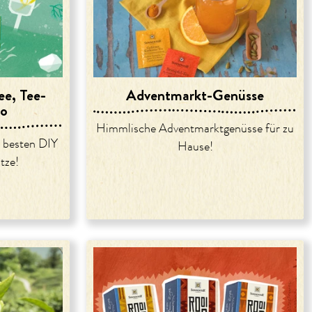
ee, Tee-
Adventmarkt-Genüsse
Co
Himmlische Adventmarktgenüsse für zu
e besten DIY
Hause!
tze!