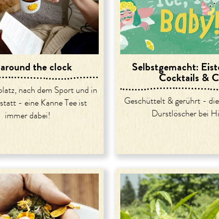
 around the clock
Selbstgemacht: Eist
Cocktails & 
latz, nach dem Sport und in
Geschüttelt & gerührt - di
tatt - eine Kanne Tee ist
Durstlöscher bei Hi
immer dabei!