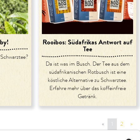
aby!
Rooibos: Südafrikas Antwort auf
Tee
s Schwarztee?
Da ist was im Busch. Der Tee aus dem
südafrikanischen Rotbusch ist eine
köstliche Alternative zu Schwarztee.
Erfahre mehr über das koffeinfreie
Getränk.
«
vorige Seite
1
2
»
näc