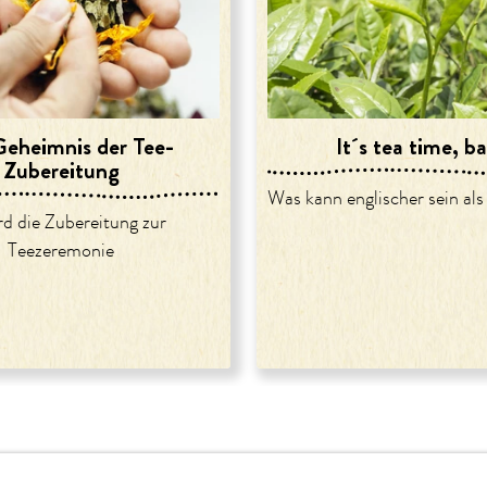
eheimnis der Tee-
It´s tea time, b
Zubereitung
Was kann englischer sein al
rd die Zubereitung zur
Teezeremonie