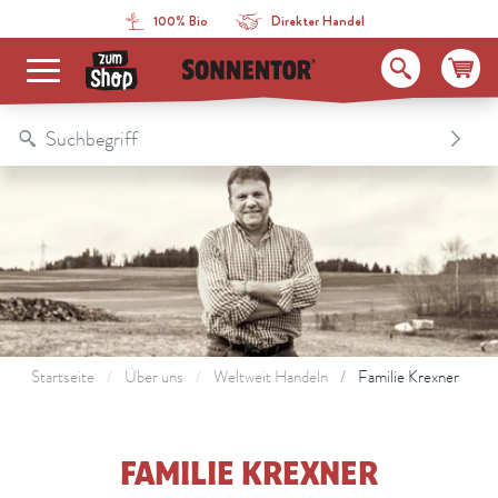
Direkt zum Inhalt
Zum Inhaltsverzeichnis
Direkt zum Menü
Table Of Content
Familie Krexner
100% Bio
Direkter Handel
Startseite
Über uns
Weltweit Handeln
Familie Krexner
FAMILIE KREXNER