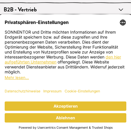
B2B - Vertrieb
VERTRAG WIDERRUFEN
Deutsch
SONNENTOR Kräuterhandels GMBH
Sprögnitz 10, 3913 Sprögnitz, Österreich
+43 2875/7256
office@sonnentor.at
Schreib uns hier
deine Fragen