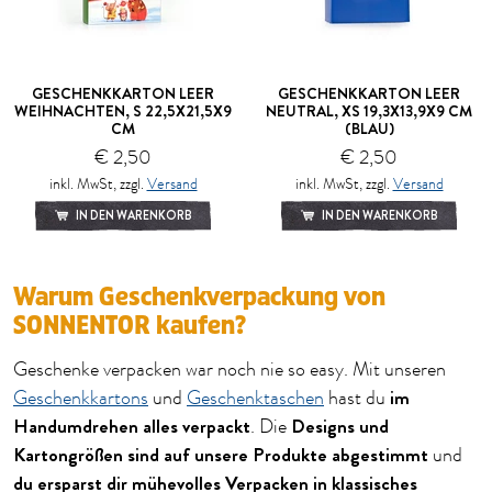
GESCHENKKARTON LEER
GESCHENKKARTON LEER
WEIHNACHTEN, S 22,5X21,5X9
NEUTRAL, XS 19,3X13,9X9 CM
CM
(BLAU)
€ 2,50
€ 2,50
inkl. MwSt, zzgl.
Versand
inkl. MwSt, zzgl.
Versand
IN DEN WARENKORB
IN DEN WARENKORB
Warum Geschenkverpackung von
SONNENTOR kaufen?
Geschenke verpacken war noch nie so easy. Mit unseren
im
Geschenkkartons
und
Geschenktaschen
hast du
Handumdrehen alles verpackt
Designs und
. Die
Kartongrößen sind auf unsere Produkte abgestimmt
und
du ersparst dir mühevolles Verpacken in klassisches