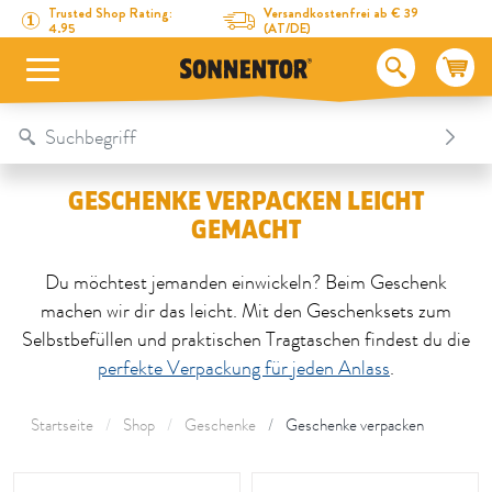
Direkt zum Inhalt
Zum Inhaltsverzeichnis
Direkt zum Menü
Table Of Content
Geschenke verpacken leicht gemacht
Trusted Shop Rating:
Versandkostenfrei ab € 39
4.95
(AT/DE)
GESCHENKE VERPACKEN LEICHT
GEMACHT
Du möchtest jemanden einwickeln? Beim Geschenk
machen wir dir das leicht. Mit den Geschenksets zum
Selbstbefüllen und praktischen Tragtaschen findest du die
perfekte Verpackung für jeden Anlass
.
Startseite
Shop
Geschenke
Geschenke verpacken
Dieser Bereich wird neu geladen sobald ein Eingabefeld geände