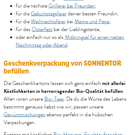
für die nächste
Grillerei bei Freunden
;
für die
Geburtstagsfeier
deiner besten Freundin;
für die
Weihnachtsfeier
bei
Mama und Papa
;
für das
Osterfest
bei der Lieblingstante;
oder einfach nur so als
Mitbringsel für einen netten
Nachmittag oder Abend
.
Geschenkverpackung von SONNENTOR
befüllen
mit allerlei
Die Geschenkkartons lassen sich ganz einfach
Köstlichkeiten in hervorragender Bio-Qualität befüllen
.
Allen voran unsere
Bio-Tees
. Da du die Würze des Lebens
bestimmt genauso liebst wie wir, passen unsere
Gewürzmischungen
ebenso perfekt in die hübschen
Verpackungen.
Ergänze mit köstlichen
Bio-Honigen
,
Fruchtaufstrichen
,