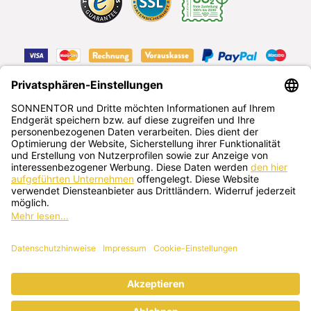
VERTRAG WIDERRUFEN
Deutsch
SONNENTOR Kräuterhandels GMBH
Sprögnitz 10, 3913 Sprögnitz, Österreich
+43 2875/7256
office@sonnentor.at
Schreib uns hier
deine Fragen