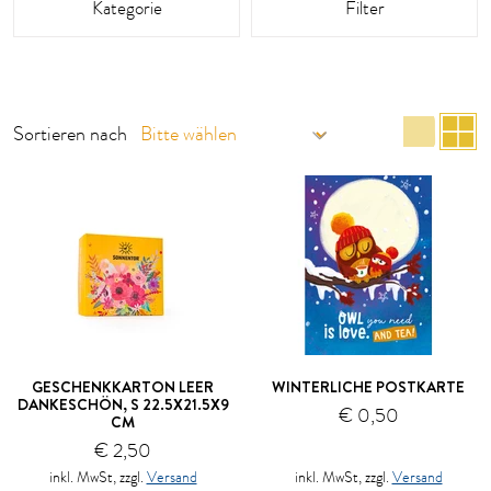
Kategorie
Filter
List
R
Sortieren nach
GESCHENKKARTON LEER
WINTERLICHE POSTKARTE
DANKESCHÖN, S 22.5X21.5X9
€ 0,50
CM
€ 2,50
inkl. MwSt, zzgl.
Versand
inkl. MwSt, zzgl.
Versand