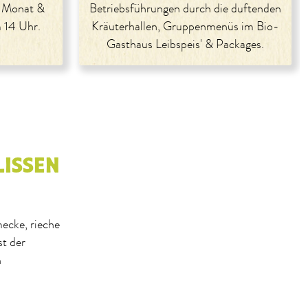
m Monat &
Betriebsführungen durch die duftenden
 14 Uhr.
Kräuterhallen, Gruppenmenüs im Bio-
Gasthaus Leibspeis' & Packages.
LISSEN
ecke, rieche
t der
n