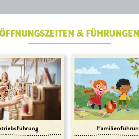
ÖFFNUNGSZEITEN & FÜHRUNGE
triebs­führung
Familien­führu