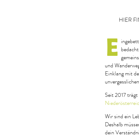
HIER FI
E
ingebet
bedacht
gemeins
und Wanderwege
Einklang mit de
unvergesslichen
Seit 2017 träg
Niederösterreic
Wir sind ein L
Deshalb müss
dein Verständni