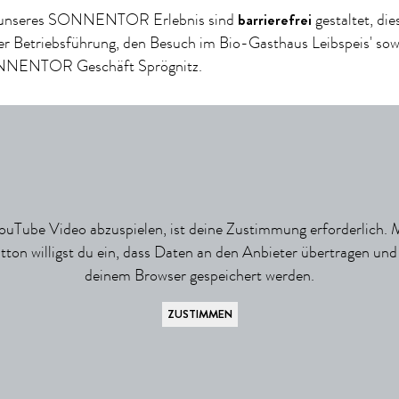
barrierefrei
e unseres SONNENTOR Erlebnis sind
gestaltet, dies
er Betriebsführung, den Besuch im Bio-Gasthaus Leibspeis' sow
NNENTOR Geschäft Sprögnitz.
uTube Video abzuspielen, ist deine Zustimmung erforderlich. 
tton willigst du ein, dass Daten an den Anbieter übertragen und
deinem Browser gespeichert werden.
ZUSTIMMEN