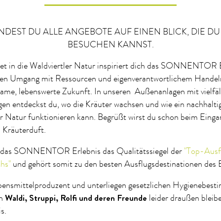
NDEST DU ALLE ANGEBOTE AUF EINEN BLICK, DIE DU
BESUCHEN KANNST.
tet in die Waldviertler Natur inspiriert dich das SONNENTOR 
en Umgang mit Ressourcen und eigenverantwortlichem Handeln
ame, lebenswerte Zukunft. In unseren Außenanlagen mit vielfäl
n entdeckst du, wo die Kräuter wachsen und wie ein nachhalti
r Natur funktionieren kann. Begrüßt wirst du schon beim Einga
 Kräuterduft.
t das SONNENTOR Erlebnis das Qualitätssiegel der
"Top-Ausfl
hs"
und gehört somit zu den besten Ausflugsdestinationen des 
ebensmittelproduzent und unterliegen gesetzlichen Hygienebes
Waldi, Struppi, Rolfi und deren Freunde
en
leider draußen bleib
s.