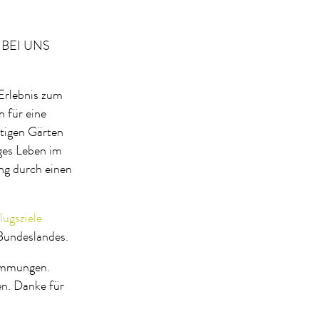
 BEI UNS
Erlebnis zum
 für eine
tigen Gärten
ges Leben im
ng durch einen
ugsziele
Bundeslandes.
timmungen.
en. Danke für