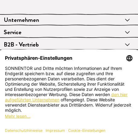
Unternehmen
Service
B2B - Vertrieb
VERTRAG WIDERRUFEN
Deutsch
SONNENTOR Kräuterhandels GMBH
Sprögnitz 10, 3913 Sprögnitz, Österreich
+43 2875/7256
office@sonnentor.at