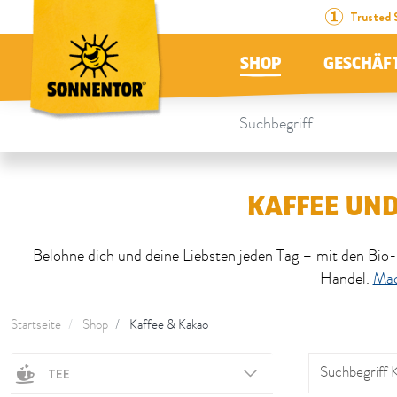
Direkt zum Inhalt
Zum Inhaltsverzeichnis
Direkt zum Menü
Table Of Content
Kaffee und Kakao: feine Bio-Bohnen zum Belohnen
Trusted 
SHOP
GESCHÄF
KAFFEE UND
Belohne dich und deine Liebsten jeden Tag – mit den B
Handel.
Mac
Startseite
Shop
Kaffee & Kakao
Dieser Bereich wird neu geladen sobald ein Eingabefeld geände
Suchbegriff 
TEE