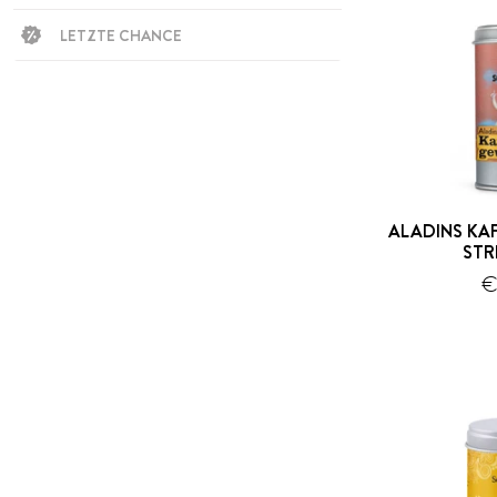
LETZTE CHANCE
ALADINS KA
STR
€