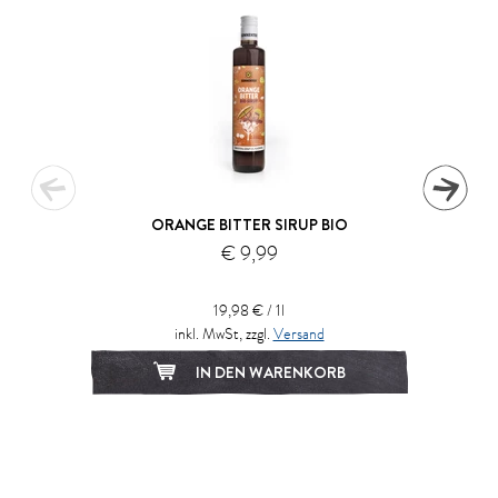
ORANGE BITTER SIRUP BIO
€ 9,99
19,98 € / 1l
inkl. MwSt, zzgl.
Versand
IN DEN WARENKORB
1
2
3
4
5
6
7
8
9