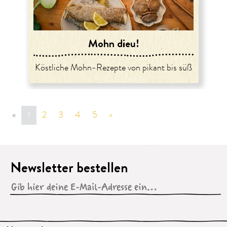
Mohn dieu!
Köstliche Mohn-Rezepte von pikant bis süß
«
vorige Seite
1
2
3
4
5
»
nächste Seite
Newsletter bestellen