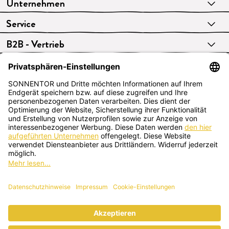
Unternehmen
Service
B2B - Vertrieb
VERTRAG WIDERRUFEN
Deutsch
SONNENTOR Kräuterhandels GMBH
Sprögnitz 10, 3913 Sprögnitz, Österreich
+43 2875/7256
office@sonnentor.at
Schreib uns hier
deine Fragen