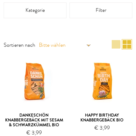
Dieser Bereich wird neu geladen sobald ein Eingabefeld geände
Kategorie
Filter
List
R
Sortieren nach
DANKESCHÖN
HAPPY BIRTHDAY
KNABBERGEBÄCK MIT SESAM
KNABBERGEBÄCK BIO
& SCHWARZKÜMMEL BIO
€ 3,99
€ 3,99