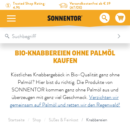
Direkt zum Inhalt
Zum Inhaltsverzeichnis
Direkt zum Menü
Table Of Content
Bio-Knabbereien ohne Palmöl kaufen
Trusted Shop Rating:
Versandkostenfrei ab € 39
4.95
(AT/DE)
BIO-KNABBEREIEN OHNE PALMÖL
KAUFEN
Köstliches Knabbergebäck in Bio-Qualität ganz ohne
Palmöl? Hier bist du richtig. Die Produkte von
SONNENTOR kommen ganz ohne Palmöl aus und
überzeugen mit ganz viel Geschmack.
Verzichten wir
gemeinsam auf Palmöl und retten wir den Regenwald!
Startseite
Shop
Süßes & Feinkost
Knabbereien