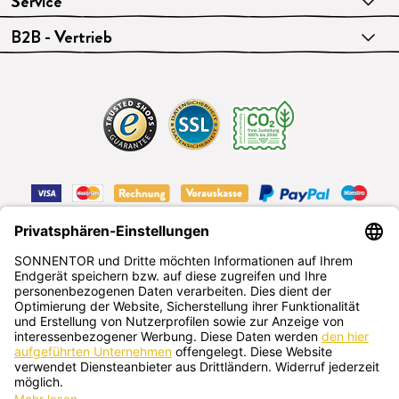
Service
B2B - Vertrieb
VERTRAG WIDERRUFEN
Deutsch
SONNENTOR Kräuterhandels GMBH
Sprögnitz 10, 3913 Sprögnitz, Österreich
+43 2875/7256
office@sonnentor.at