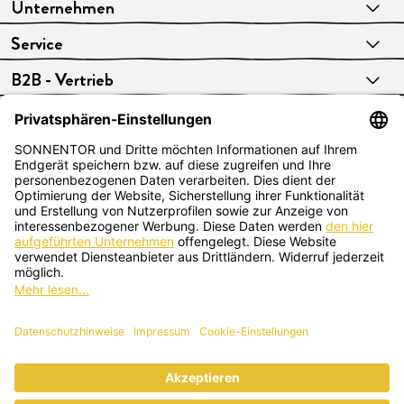
Unternehmen
Service
B2B - Vertrieb
VERTRAG WIDERRUFEN
Deutsch
SONNENTOR Kräuterhandels GMBH
Sprögnitz 10, 3913 Sprögnitz, Österreich
+43 2875/7256
office@sonnentor.at
Schreib uns hier
deine Fragen