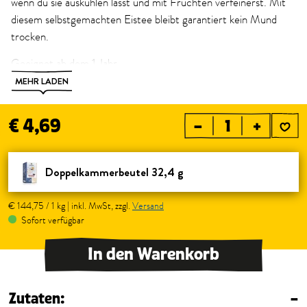
wenn du sie auskühlen lässt und mit Früchten verfeinerst. Mit
diesem selbstgemachten Eistee bleibt garantiert kein Mund
trocken.
Geeignet ab dem 1 Jahr.
MEHR LADEN
Hier geht’s zur Bio-Bengelchen Welt:
www.sonnentor.com/bengelchen
€ 4,69
–
+
Doppelkammerbeutel 32,4 g
€ 144,75 / 1 kg | inkl. MwSt, zzgl.
Versand
Sofort verfügbar
In den Warenkorb
Zutaten:
–