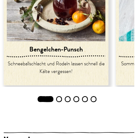
Bengelchen-Punsch
Schneeballschlacht und Rodeln lassen schnell die
Sommerli
Kälte vergessen!
1
2
3
4
5
6