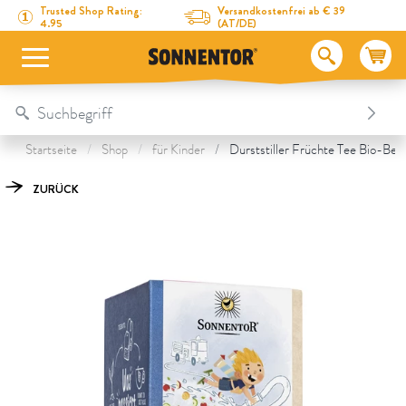
Direkt zum Inhalt
Zum Inhaltsverzeichnis
Direkt zum Menü
Table Of Content
Durststiller Früchte Tee
Das könnte Dich auch interessieren
Trusted Shop Rating:
Versandkostenfrei ab € 39
4.95
(AT/DE)
Startseite
Shop
für Kinder
Durststiller Früchte Tee Bio-Be
ZURÜCK