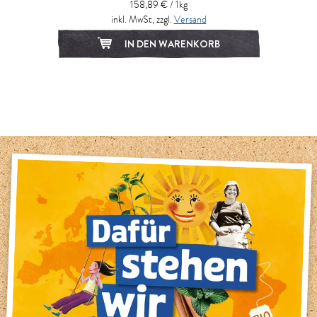
158,89 € / 1kg
inkl. MwSt, zzgl.
Versand
IN DEN WARENKORB
1
2
3
4
5
6
7
8
9