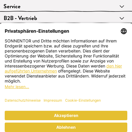
Service
B2B - Vertrieb
VERTRAG WIDERRUFEN
Deutsch
SONNENTOR Kräuterhandels GMBH
Sprögnitz 10, 3913 Sprögnitz, Österreich
+43 2875/7256
office@sonnentor.at
Schreib uns hier
deine Fragen