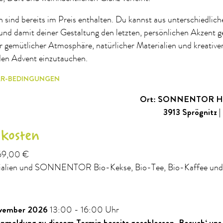
 sind bereits im Preis enthalten. Du kannst aus unterschiedli
nd damit deiner Gestaltung den letzten, persönlichen Akzent g
 gemütlicher Atmosphäre, natürlicher Materialien und kreative
den Advent einzutauchen.
AR-BEDINGUNGEN
Ort: SONNENTOR Ha
3913 Sprögnitz |
s kosten
 69,00 €
erialien und SONNENTOR Bio-Kekse, Bio-Tee, Bio-Kaffee und
vember 2026
13:00 - 16:00 Uhr
 Anmeldung zu diesem Termin bereits geschlossen. Besuch‘ uns