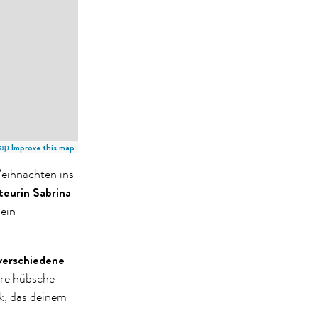
ap
Improve this map
Weihnachten ins
urin Sabrina
 ein
verschiedene
re hübsche
ck, das deinem