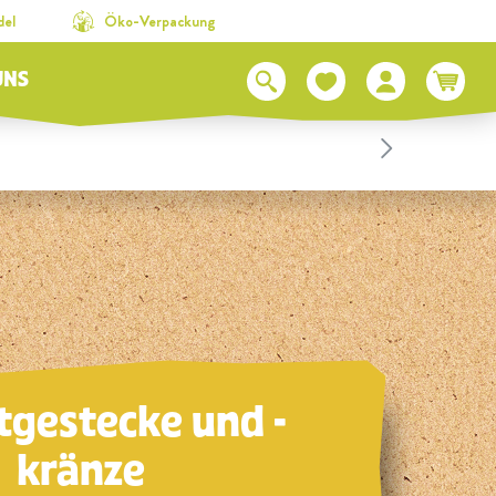
del
Öko-Verpackung
UNS
gestecke und -
kränze