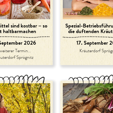
ttel sind kostbar – so
Spezial-Betriebsführ
t haltbarmachen
die duftenden Kräut
 September 2026
17. September 
 weiterer Termin...
Kräuterdorf Sprög
uterdorf Sprögnitz