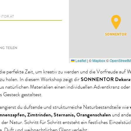
NTOR.AT
SONNENTOR
G TEILEN
Leaflet
|
©
Mapbox
©
OpenStreetM
die perfekte Zeit, um kreativ zu werden und die Vorfreude auf 
SONNENTOR Dekorate
zu holen. In diesem Workshop zeigt dir
aus natürlichen Materialien einen individuellen Adventkranz oder
 Gesteck gestaltest.
ngierst du duftende und strukturreiche Naturbestandteile wie
annenzapfen, Zimtrinden, Sternanis, Orangenschalen
und ande
der Natur. Schritt für Schritt entsteht ein festliches Einzelstü
 Duft und weihnachtlichen Glanz verleiht.