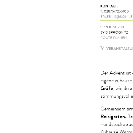
KONTAKT:
T:
02875/7256100
ERLEBNIS@SONNE
SPRÖGNITZ 10
3913 SPRÖGNITZ
ROUTE PLANEN
VERANSTALTUN
Der Advent ist 
eigene zuhause 
Gräfe
, wie du 
stimmungsvolles
Gemeinsam arra
Reisigarten, T
Fundstücke aus 
Zuhause Wärme,