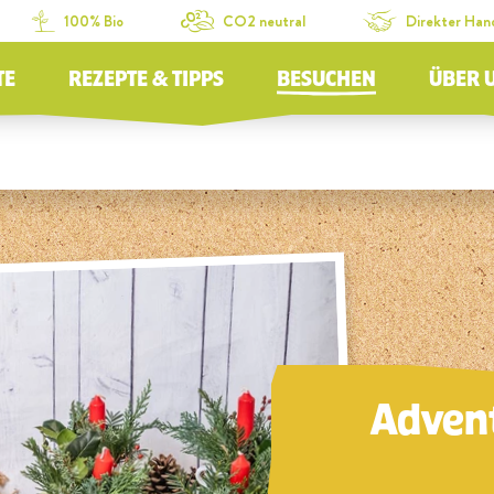
100% Bio
CO2 neutral
Direkter Han
TE
REZEPTE & TIPPS
BESUCHEN
ÜBER 
Advent