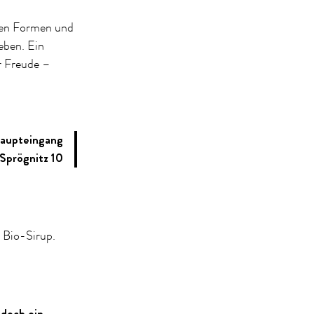
chen Formen und
eben. Ein
r Freude –
upteingang
 Sprögnitz 10
 Bio-Sirup.
 doch ein