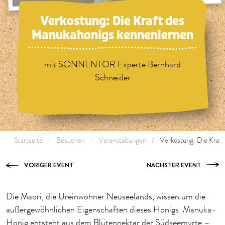
Verkostung: Die Kraft des
Manukahonigs kennenlernen
mit SONNENTOR Experte Bernhard
Schneider
Startseite
Besuchen
Veranstaltungen
Verkostung: Die Kraf
VORIGER EVENT
NÄCHSTER EVENT
Die Maori, die Ureinwohner Neuseelands, wissen um die
außergewöhnlichen Eigenschaften dieses Honigs. Manuka-
Honig entsteht aus dem Blütennektar der Südseemyrte –