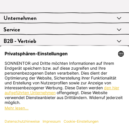
Unternehmen
Service
B2B - Vertrieb
VERTRAG WIDERRUFEN
Deutsch
SONNENTOR Kräuterhandels GMBH
Sprögnitz 10, 3913 Sprögnitz, Österreich
+43 2875/7256
office@sonnentor.at