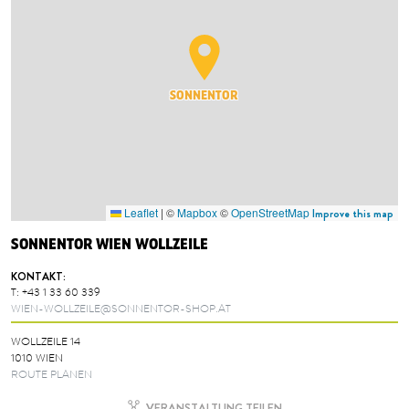
SONNENTOR
Leaflet
|
©
Mapbox
©
OpenStreetMap
Improve this map
SONNENTOR WIEN WOLLZEILE
KONTAKT:
T:
+43 1 33 60 339
WIEN-WOLLZEILE@SONNENTOR-SHOP.AT
WOLLZEILE 14
1010 WIEN
ROUTE PLANEN
VERANSTALTUNG TEILEN