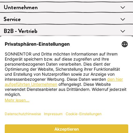
Unternehmen
Service
B2B - Vertrieb
VERTRAG WIDERRUFEN
Deutsch
SONNENTOR Kräuterhandels GMBH
Sprögnitz 10, 3913 Sprögnitz, Österreich
+43 2875/7256
office@sonnentor.at
Schreib uns hier