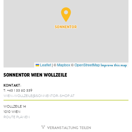
SONNENTOR
Leaflet
|
©
Mapbox
©
OpenStreetMap
Improve this map
SONNENTOR WIEN WOLLZEILE
KONTAKT:
T:
+43 1 33 60 339
WIEN-WOLLZEILE@SONNENTOR-SHOP.AT
WOLLZEILE 14
1010 WIEN
ROUTE PLANEN
VERANSTALTUNG TEILEN