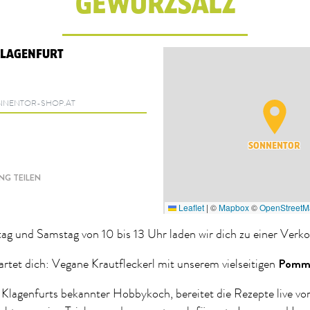
GEWÜRZSALZ
KLAGENFURT
NENTOR-SHOP.AT
SONNENTOR
G TEILEN
Leaflet
|
©
Mapbox
©
OpenStreetM
g und Samstag von 10 bis 13 Uhr laden wir dich zu einer Verko
Pomme
rtet dich: Vegane Krautfleckerl mit unserem vielseitigen
, Klagenfurts bekannter Hobbykoch, bereitet die Rezepte live vor