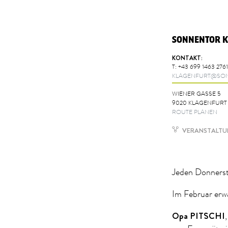
SONNENTOR 
KONTAKT:
T:
+43 699 1463 2761
KLAGENFURT@SON
WIENER GASSE 5
9020 KLAGENFURT
ROUTE PLANEN
VERANSTALTUN
Jeden Donnersta
Im Februar erwa
Opa PITSCHI