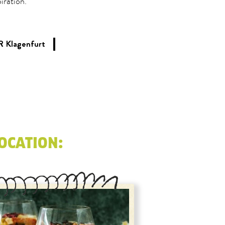
iration.
Klagenfurt
OCATION: