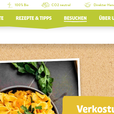
100% Bio
CO2 neutral
Direkter Han
TE
REZEPTE & TIPPS
BESUCHEN
ÜBER 
Verkost