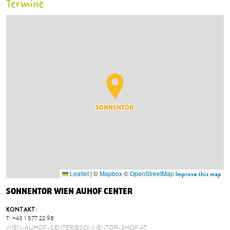
Termine
SONNENTOR
Leaflet
|
©
Mapbox
©
OpenStreetMap
Improve this map
SONNENTOR WIEN AUHOF CENTER
KONTAKT:
T:
+43 1 577 22 98
WIEN-AUHOF-CENTER@SONNENTOR-SHOP.AT