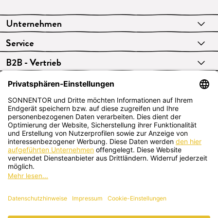
Unternehmen
Service
B2B - Vertrieb
VERTRAG WIDERRUFEN
Deutsch
SONNENTOR Kräuterhandels GMBH
Sprögnitz 10, 3913 Sprögnitz, Österreich
+43 2875/7256
office@sonnentor.at