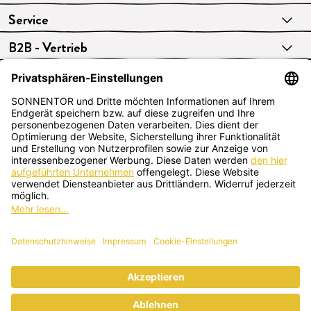
Service
B2B - Vertrieb
VERTRAG WIDERRUFEN
Deutsch
SONNENTOR Kräuterhandels GMBH
Sprögnitz 10, 3913 Sprögnitz, Österreich
+43 2875/7256
office@sonnentor.at
Schreib uns hier
deine Fragen