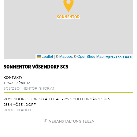
SONNENTOR
Leaflet
|
©
Mapbox
©
OpenStreetMap
Improve this map
SONNENTOR VÖSENDORF SCS
KONTAKT:
T:
+43 1 3961012
SCS@SONNENTOR-SHOP.AT
VÖSENDORF SÜDRING ALLEE 48 - ZWISCHEN EINGANG 5 & 6
2334 VÖSENDORF
ROUTE PLANEN
VERANSTALTUNG TEILEN