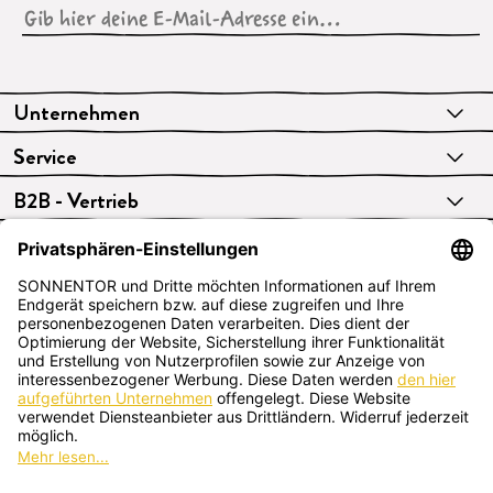
Unternehmen
Service
B2B - Vertrieb
VERTRAG WIDERRUFEN
Deutsch
SONNENTOR Kräuterhandels GMBH
Sprögnitz 10, 3913 Sprögnitz, Österreich
+43 2875/7256
office@sonnentor.at