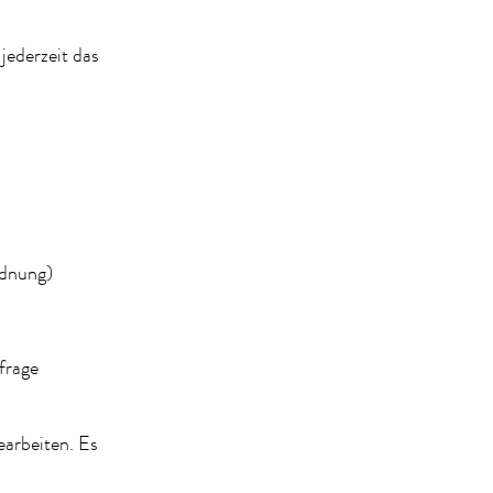
ederzeit das
rdnung)
frage
earbeiten. Es