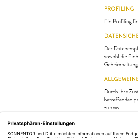
PROFILING
Ein Profiling f
DATENSICH
Der Datenempfä
sowohl die Ein
Geheimhaltung 
ALLGEMEIN
Durch Ihre Zust
betreffenden p
zu sein.
Unternehmen
Service
B2B - Ve