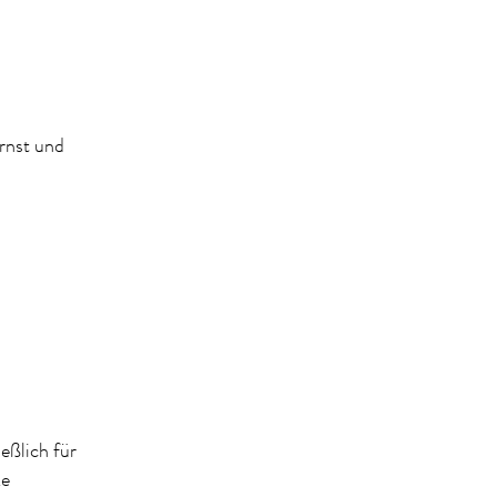
rnst und
eßlich für
ke