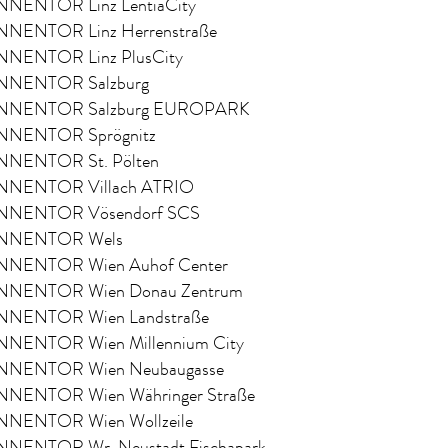
NENTOR Linz LentiaCity
NENTOR Linz Herrenstraße
NENTOR Linz PlusCity
NENTOR Salzburg
NNENTOR Salzburg EUROPARK
NENTOR Sprögnitz
NENTOR St. Pölten
NENTOR Villach ATRIO
NENTOR Vösendorf SCS
NNENTOR Wels
NENTOR Wien Auhof Center
NENTOR Wien Donau Zentrum
NENTOR Wien Landstraße
NENTOR Wien Millennium City
NENTOR Wien Neubaugasse
NENTOR Wien Währinger Straße
NENTOR Wien Wollzeile