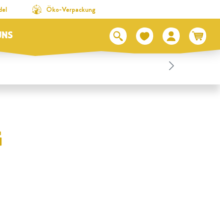
del
Öko-Verpackung
UNS
G