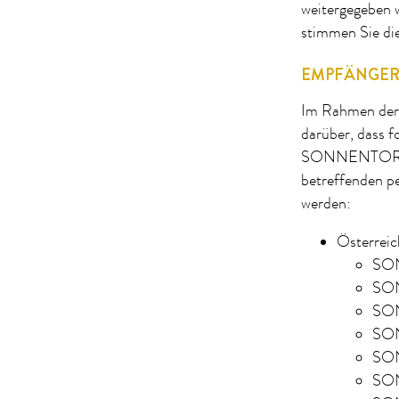
weitergegeben 
stimmen Sie di
EMPFÄNGE
Im Rahmen der 
darüber, dass f
SONNENTOR Ges
betreffenden pe
werden:
Österreic
SO
SON
SON
SON
SON
SO