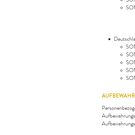
SON
SO
Deutschl
SO
SO
SO
SO
SO
AUFBEWAHR
Personenbezoge
Aufbewahrungsfr
Aufbewahrungsfr