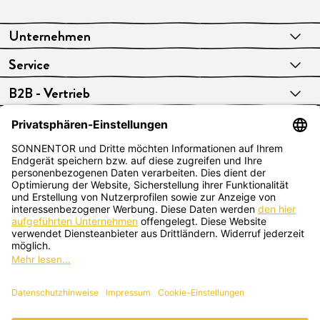
Unternehmen
Service
B2B - Vertrieb
VERTRAG WIDERRUFEN
Deutsch
SONNENTOR Kräuterhandels GMBH
Sprögnitz 10, 3913 Sprögnitz, Österreich
+43 2875/7256
office@sonnentor.at