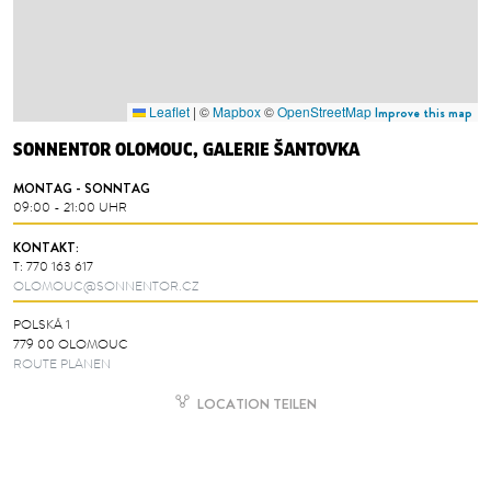
Leaflet
|
©
Mapbox
©
OpenStreetMap
Improve this map
SONNENTOR OLOMOUC, GALERIE ŠANTOVKA
MONTAG - SONNTAG
09:00 - 21:00 UHR
KONTAKT:
T:
770 163 617
OLOMOUC@SONNENTOR.CZ
POLSKÁ 1
779 00 OLOMOUC
ROUTE PLANEN
LOCATION TEILEN