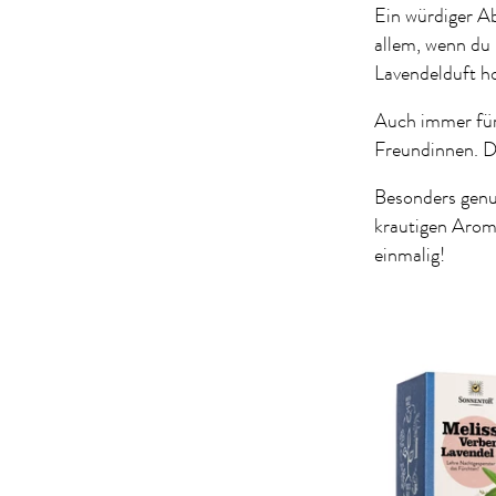
Ein würdiger Ab
allem, wenn du 
Lavendelduft ho
Auch immer für 
Freundinnen. Da
Besonders genu
krautigen Arome
einmalig!