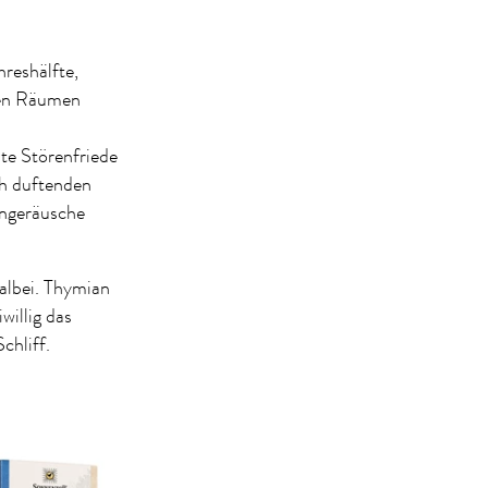
hreshälfte,
ten Räumen
zte Störenfriede
ch duftenden
engeräusche
albei. Thymian
willig das
chliff.