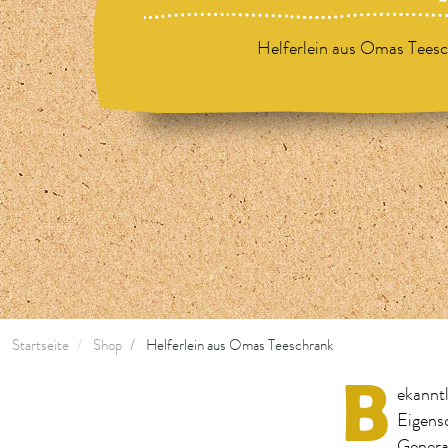
Helferlein aus Omas Teesc
Startseite
Shop
Helferlein aus Omas Teeschrank
B
ekanntl
Eigensc
Genera