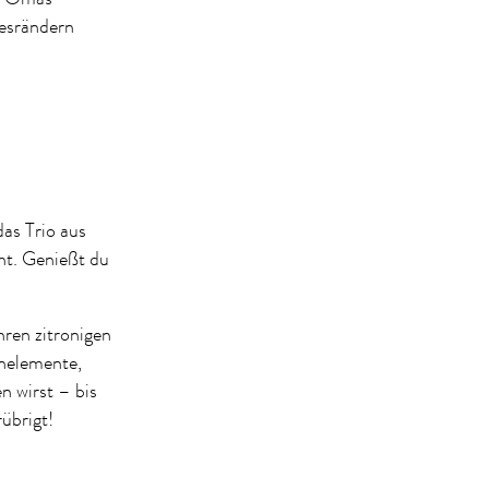
gesrändern
as Trio aus
ht. Genießt du
.
hren zitronigen
enelemente,
n wirst – bis
übrigt!