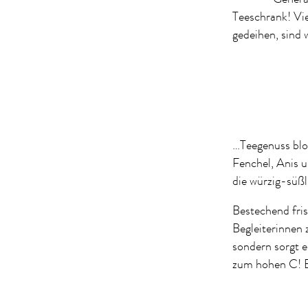
Teeschrank! Vi
gedeihen, sind w
…Teegenuss blo
Fenchel, Anis 
die würzig-süßl
Bestechend fris
Begleiterinnen 
sondern sorgt e
zum hohen C! Ei