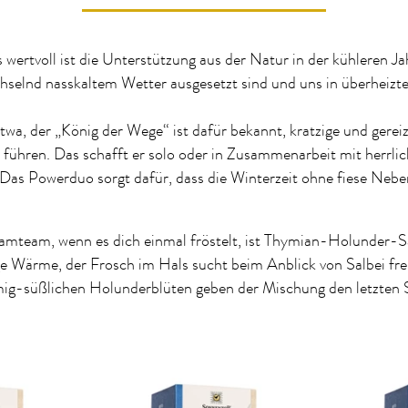
wertvoll ist die Unterstützung aus der Natur in der kühleren Ja
hselnd nasskaltem Wetter ausgesetzt sind und uns in überheiz
twa, der „König der Wege“ ist dafür bekannt, kratzige und gerei
u führen. Das schafft er solo oder in Zusammenarbeit mit herrli
 Das Powerduo sorgt dafür, dass die Winterzeit ohne fiese Neb
amteam, wenn es dich einmal fröstelt, ist Thymian-Holunder-S
ge Wärme, der Frosch im Hals sucht beim Anblick von Salbei frei
mig-süßlichen Holunderblüten geben der Mischung den letzten S