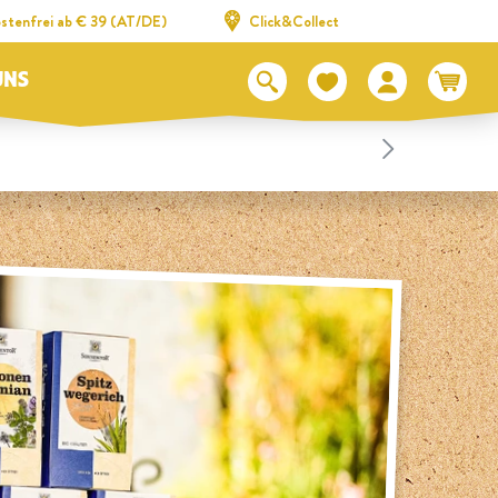
stenfrei ab € 39 (AT/DE)
Click&Collect
UNS