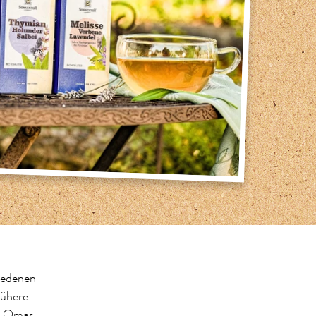
hiedenen
rühere
in Omas