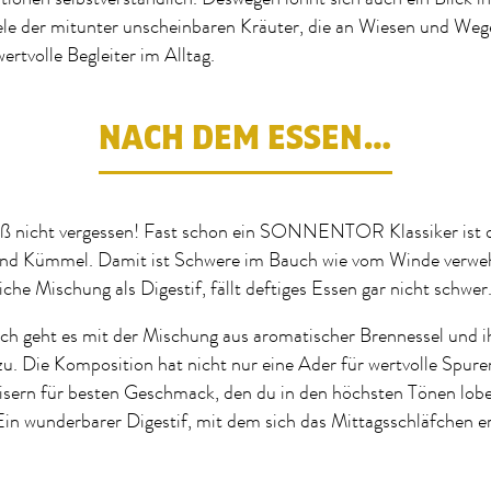
ele der mitunter unscheinbaren Kräuter, die an Wiesen und We
ertvolle Begleiter im Alltag.
NACH DEM ESSEN…
ß nicht vergessen! Fast schon ein SONNENTOR Klassiker ist d
und Kümmel. Damit ist Schwere im Bauch wie vom Winde verwe
iche Mischung als Digestif, fällt deftiges Essen gar nicht schwer
ch geht es mit der Mischung aus aromatischer Brennessel und i
zu. Die Komposition hat nicht nur eine Ader für wertvolle Spur
isern für besten Geschmack, den du in den höchsten Tönen lobe
n wunderbarer Digestif, mit dem sich das Mittagsschläfchen er