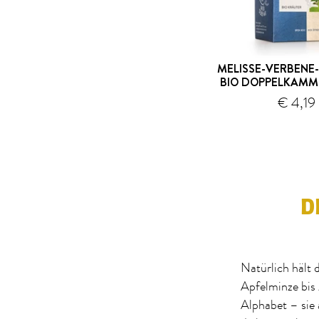
MELISSE-VERBENE
BIO DOPPELKAMM
€ 4,19
V
D
Natürlich hält 
Apfelminze bis 
Alphabet – sie 