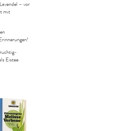
 Lavendel – vor
t mit
gen
 Erinnerungen!
ruchtig-
ls Eistee