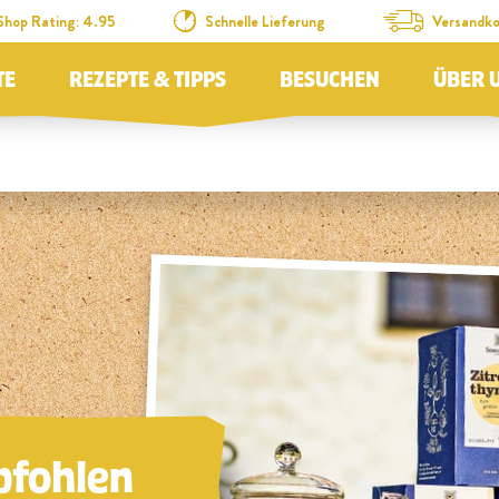
Shop Rating: 4.95
Schnelle Lieferung
Versandko
TE
REZEPTE & TIPPS
BESUCHEN
ÜBER 
fohlen