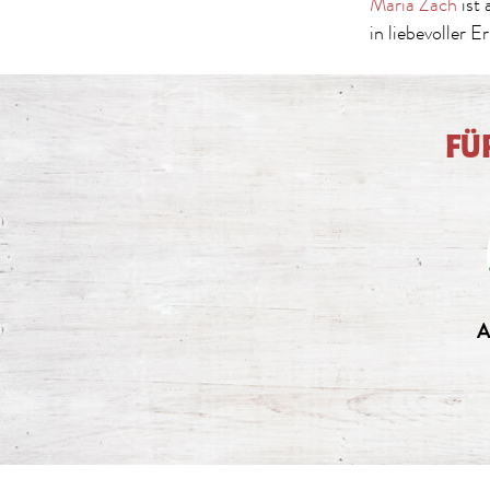
Maria Zach
ist 
in liebevoller E
FÜ
A