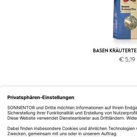
BASEN KRÄUTERTEE
€ 5,19
V
Unternehmen
Service
B2B - Ve
Über uns
Versand und Zahlung
Fachhan
Karriere
FAQ/häufige Fragen
Gastron
Presse
Kontakt
Bestellp