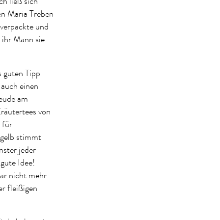
h ließ sich
en Maria Treben
 verpackte und
 ihr Mann sie
s guten Tipp
 auch einen
reude am
Kräutertees von
 für
gelb stimmt
ster jeder
ute Idee!
war nicht mehr
r fleißigen