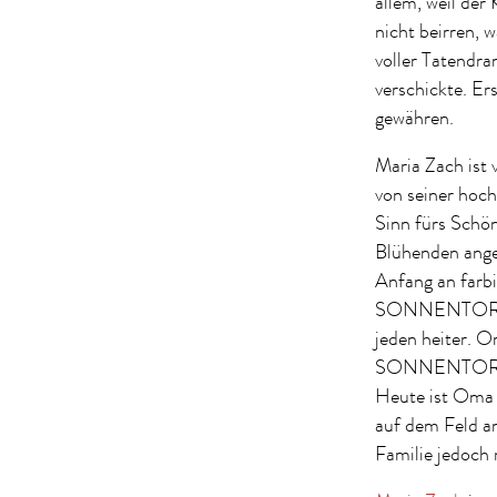
allem, weil der
nicht beirren, 
voller Tatendr
verschickte. Er
gewähren.
Maria Zach ist
von seiner hoch
Sinn fürs Schö
Blühenden angel
Anfang an farbi
SONNENTOR hiel
jeden heiter. 
SONNENTOR Tee
Heute ist Oma Z
auf dem Feld an
Familie jedoch