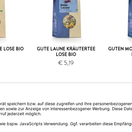
 LOSE BIO
GUTE LAUNE KRÄUTERTEE
GUTEN MO
LOSE BIO
€ 5,19
ersand
Versand
rtrieb
Newsletter bestellen
del/Apotheke
omie
lattform-