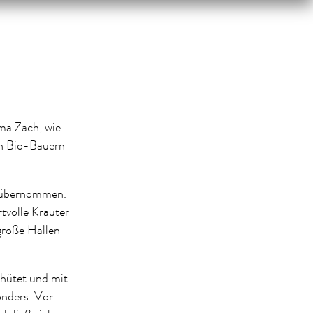
a Zach, wie
en Bio-Bauern
l übernommen.
tvolle Kräuter
große Hallen
 hütet und mit
nders. Vor