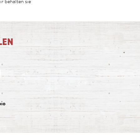
r behalten sie
LEN
bio