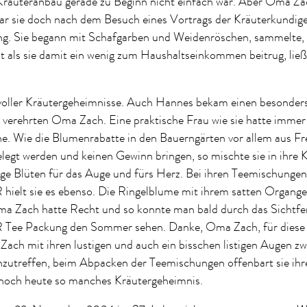
 Kräuteranbau gerade zu Beginn nicht einfach war. Aber Oma Zac
war sie doch nach dem Besuch eines Vortrags der Kräuterkundig
ang. Sie begann mit Schafgarben und Weidenröschen, sammelte,
st als sie damit ein wenig zum Haushaltseinkommen beitrug, ließ
 voller Kräutergeheimnisse. Auch Hannes bekam einen besonder
 verehrten Oma Zach. Eine praktische Frau wie sie hatte immer
ne. Wie die Blumenrabatte in den Bauerngärten vor allem aus F
egt werden und keinen Gewinn bringen, so mischte sie in ihre 
ge Blüten für das Auge und fürs Herz. Bei ihren Teemischungen
t sie es ebenso. Die Ringelblume mit ihrem satten Organge
Oma Zach hatte Recht und so konnte man bald durch das Sichtfen
 Packung den Sommer sehen. Danke, Oma Zach, für diese g
ach mit ihren lustigen und auch ein bisschen listigen Augen z
zutreffen, beim Abpacken der Teemischungen offenbart sie ihre
 noch heute so manches Kräutergeheimnis.