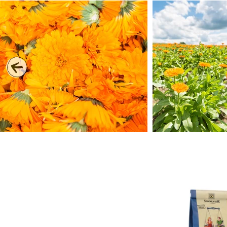
1
2
3
4
5
6
7
8
9
10
11
12
13
14
15
16
17
18
19
20
21