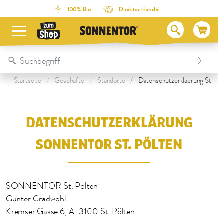
Direkt zum Inhalt
Zum Inhaltsverzeichnis
Direkt zum Menü
Table Of Content
Datenschutzerklärung SONNENTOR St. Pölten
100% Bio
Direkter Handel
Startseite
Geschäfte
Standorte
Datenschutzerklaerung St. P
DATENSCHUTZERKLÄRUNG
SONNENTOR ST. PÖLTEN
SONNENTOR St. Pölten
Günter Gradwohl
Kremser Gasse 6, A-3100 St. Pölten