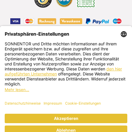
VERTRAG WIDERRUFEN
Deutsch
SONNENTOR Kräuterhandels GMBH
Sprögnitz 10, 3913 Sprögnitz, Österreich
+43 2875/7256
office@sonnentor.at
Schreib uns hier
deine Fragen