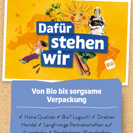
Von Bio bis sorg­same
Verpackung
✓ Hohe Qualität ✓ Bio? Logisch! ✓ Direkter
Handel ✓ Langfristige Partnerschaften auf
Augenhöhe ✓ Nachhaltiges Wirtschaften