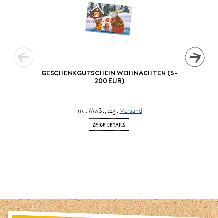
GESCHENKGUTSCHEIN WEIHNACHTEN (5-
200 EUR)
inkl. MwSt, zzgl.
Versand
ZEIGE DETAILS
1
2
3
4
5
6
7