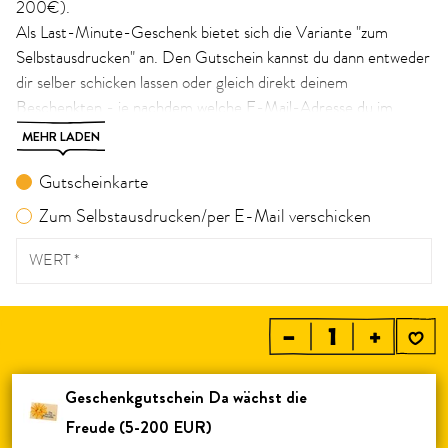
200€).
Als Last-Minute-Geschenk bietet sich die Variante "zum
Selbstausdrucken" an. Den Gutschein kannst du dann entweder
dir selber schicken lassen oder gleich direkt deinem
Beschenkten - je nachdem welche E-Mail-Adresse du im
nachfolgenden Formular bei "E-Mail Adresse des Empfängers"
MEHR LADEN
eingibst. Bitte beachte, dass pro Bestellung max. 25
Gutscheine zum Selbstausdrucken bestellt werden können.
Gutscheinkarte
Zum Selbstausdrucken/per E-Mail verschicken
*)
Hier findest du Informationen zu den Einlösemöglichkeiten
.
WERT *
–
+
Geschenkgutschein Da wächst die 
Freude (5-200 EUR)