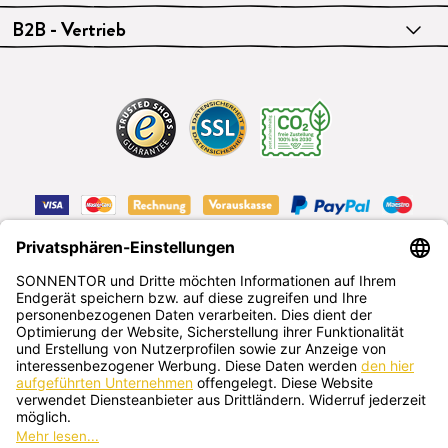
B2B - Vertrieb
VERTRAG WIDERRUFEN
Deutsch
SONNENTOR Kräuterhandels GMBH
Sprögnitz 10, 3913 Sprögnitz, Österreich
+43 2875/7256
office@sonnentor.at