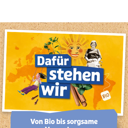
1
2
3
4
5
6
7
8
Von Bio bis sorg­same