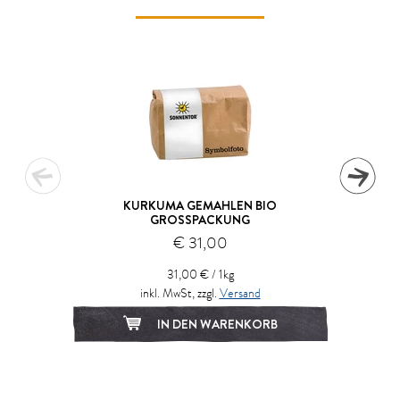
KURKUMA GEMAHLEN BIO
GROSSPACKUNG
€ 31,00
31,00 € / 1kg
inkl. MwSt, zzgl.
Versand
IN DEN WARENKORB
1
2
3
4
5
6
7
8