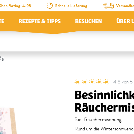
Shop Rating: 4.95
Schnelle Lieferung
Versandko
TE
REZEPTE & TIPPS
BESUCHEN
ÜBER 
5 g
4,8 von 5
Besinnlichk
Räuchermi
Bio-Räuchermischung
Rund um die Wintersonnwende 