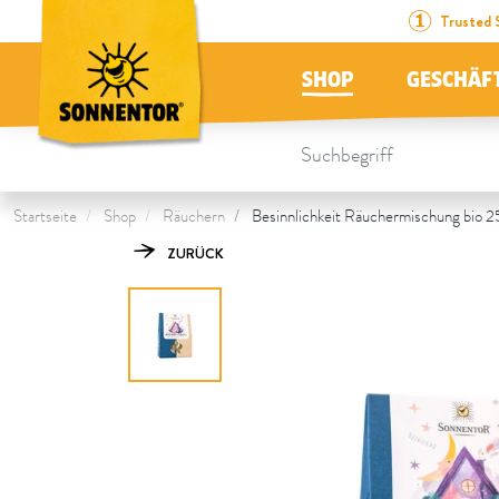
Direkt zum Inhalt
Zum Inhaltsverzeichnis
Direkt zum Menü
Table Of Content
Besinnlichkeit Räuchermischung
Das könnte Dich auch interessieren
Trusted 
SHOP
GESCHÄF
Startseite
Shop
Räuchern
Besinnlichkeit Räuchermischung bio 2
ZURÜCK