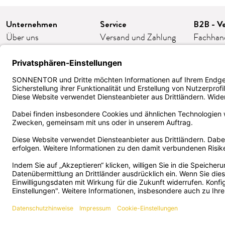
Unternehmen
Service
B2B - Ve
Über uns
Versand und Zahlung
Fachhan
Karriere
FAQ/häufige Fragen
Franchis
Presse
Kontakt
Gastron
Kooperationen
AGB
Firmeng
Impressum
Widerruf/Retoure
Bestellp
Datenschutz
Cookie-Einstellungen
ORDER
Barrierefreiheit
Kund:innen Klub
Zertifika
Deutsch
VERTRAG