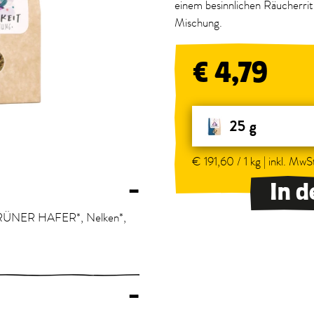
einem besinnlichen Räucherrit
Mischung.
€ 4,79
25 g
€ 191,60 / 1 kg | inkl. MwSt
In 
–
 GRÜNER HAFER*, Nelken*,
–