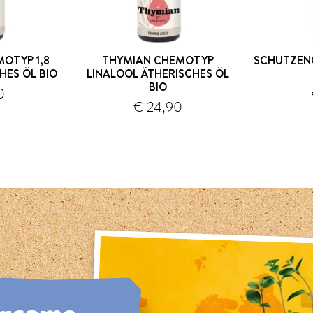
OTYP 1,8
THYMIAN CHEMOTYP
SCHUTZEN
HES ÖL BIO
LINALOOL ÄTHERISCHES ÖL
BIO
0
Versand
Versand
€ 24,90