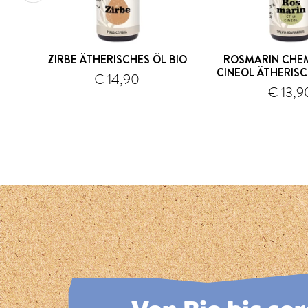
ZIRBE ÄTHERISCHES ÖL BIO
ROSMARIN CHEM
CINEOL ÄTHERISC
€ 14,90
€ 13,9
Versand
1
2
3
4
5