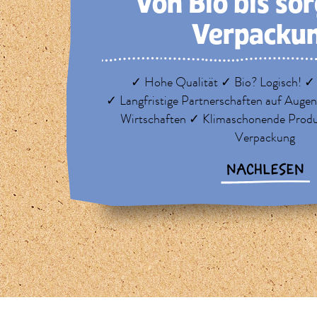
Von Bio bis so
Verpacku
✓ Hohe Qualität ✓ Bio? Logisch! ✓
✓ Langfristige Partnerschaften auf Auge
Wirtschaften ✓ Klimaschonende Prod
Verpackung
NACHLESEN