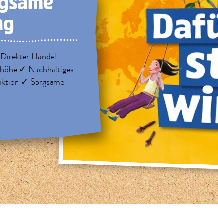
rg­same
ng
 Direkter Handel
nhöhe ✓ Nachhaltiges
uktion ✓ Sorgsame