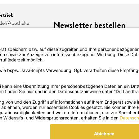
rtrieb
Newsletter bestellen
del/Apotheke
e
omie
eschenke
lattform-
LION
te
 WIDERRUFEN