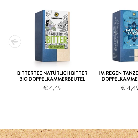
BITTERTEE NATÜRLICH BITTER
IM REGEN TANZE
BIO DOPPELKAMMERBEUTEL
DOPPELKAMME
€ 4,49
€ 4,4
Versand
1
2
3
4
5