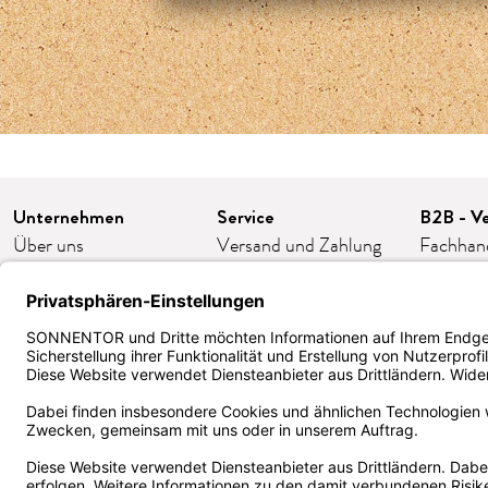
Unternehmen
Service
B2B - Ve
Über uns
Versand und Zahlung
Fachhan
Karriere
FAQ/häufige Fragen
Franchis
Presse
Kontakt
Gastron
Kooperationen
AGB
Firmeng
Impressum
Widerruf/Retoure
Bestellp
Datenschutz
Cookie-Einstellungen
ORDER
Barrierefreiheit
Kund:innen Klub
Zertifika