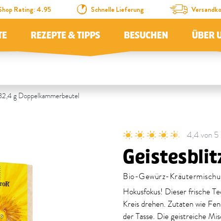
Shop Rating: 4.95
Schnelle Lieferung
Versandko
TE
REZEPTE & TIPPS
BESUCHEN
ÜBER 
o 32,4 g Doppelkammerbeutel
4,4 von 5
Geistesblit
Bio-Gewürz-Kräutermischung
Hokusfokus! Dieser frische Te
Kreis drehen. Zutaten wie Fenc
der Tasse. Die geistreiche Mi