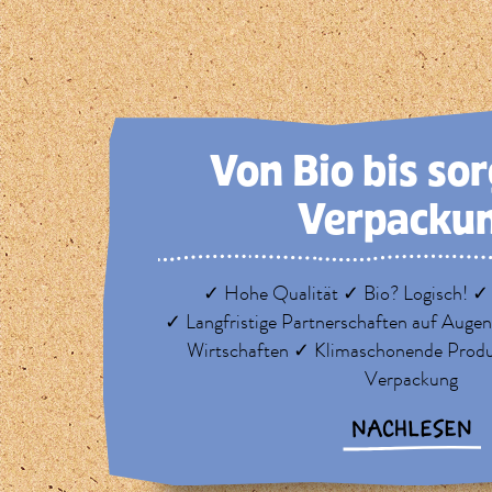
Von Bio bis so
Verpacku
✓ Hohe Qualität ✓ Bio? Logisch! ✓
✓ Langfristige Partnerschaften auf Auge
Wirtschaften ✓ Klimaschonende Prod
Verpackung
NACHLESEN