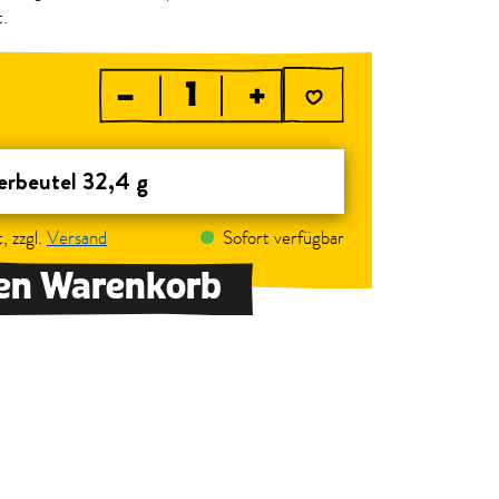
t.
–
+
rbeutel 32,4 g
, zzgl.
Versand
Sofort verfügbar
den Warenkorb