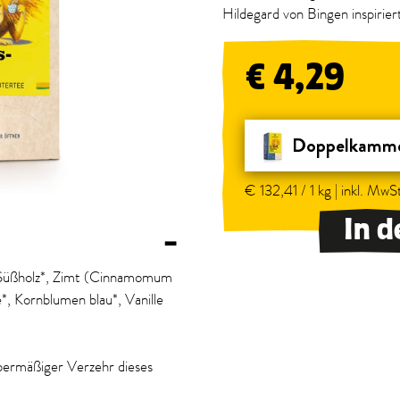
Hildegard von Bingen inspirier
€ 4,29
Doppelkamme
€ 132,41 / 1 kg | inkl. MwSt
In 
–
, Süßholz*, Zimt (Cinnamomum
*, Kornblumen blau*, Vanille
übermäßiger Verzehr dieses