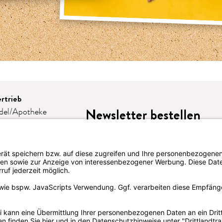
rtrieb
Newsletter bestellen
del/Apotheke
e
omie
eschenke
lattform-
LION
te