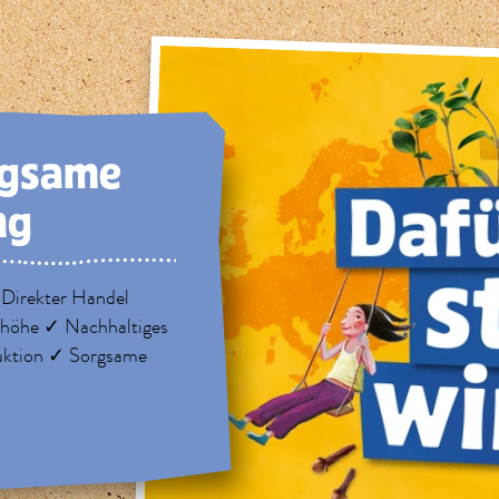
rg­same
ng
 Direkter Handel
nhöhe ✓ Nachhaltiges
uktion ✓ Sorgsame