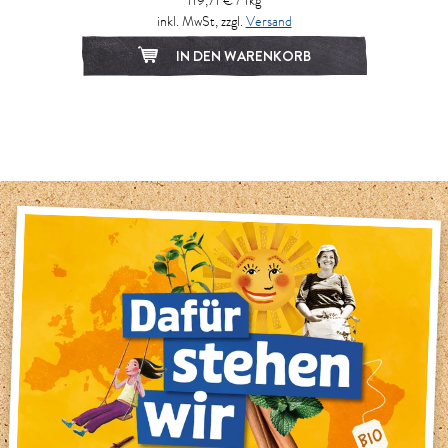
119,71 € / 1kg
inkl. MwSt, zzgl.
Versand
IN DEN WARENKORB
1
2
3
4
5
6
7
8
9