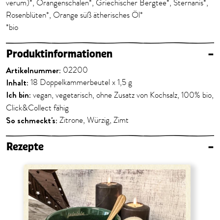
verum)*, Orangenschalen*, Griechischer Bergtee*, Sternanis*,
Rosenblüten*, Orange süß ätherisches Öl*
*bio
Produktinformationen
–
Artikelnummer:
02200
Inhalt:
18 Doppelkammerbeutel x 1,5 g
Ich bin:
vegan, vegetarisch, ohne Zusatz von Kochsalz, 100% bio,
Click&Collect fähig
So schmeckt's:
Zitrone, Würzig, Zimt
Rezepte
–